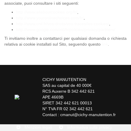
associate, puoi consultare i siti seguenti:
http://www.allaboutcookies.org/fr/
,
http://www.youronlinechoices.com/fr/
,
http://www.cnil.fr/vos-droits/vos-traces/les-cookies/
,
http://www.google.com/intl/fr/policies/privacy/partners/
Ti invitiamo inoltre a contattarci per qualsiasi domanda o richiesta
relativa ai cookie installati sul Sito, seguendo questo
link
.
CICHY MANUTENTION
SAS au capital de 40 000€
RCS Auxerre B 342 442 621
APE 4669B
SIRET 342 442 621 00013
N° TVA FR 02 342 442 621
Contact : cmanut@cichy-manutention.fr
Menzioni legali
Informativa sulla privacy