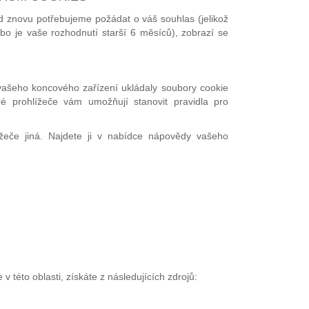
ud znovu potřebujeme požádat o váš souhlas (jelikož
o je vaše rozhodnutí starší 6 měsíců), zobrazí se
 vašeho koncového zařízení ukládaly soubory cookie
ré prohlížeče vám umožňují stanovit pravidla pro
žeče jiná. Najdete ji v nabídce nápovědy vašeho
 této oblasti, získáte z následujících zdrojů: