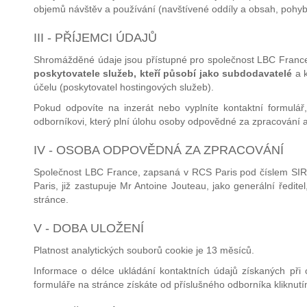
objemů návštěv a používání (navštívené oddíly a obsah, pohyb.
III - PŘÍJEMCI ÚDAJŮ
Shromážděné údaje jsou přístupné pro společnost LBC Franc
poskytovatele služeb, kteří působí jako subdodavatelé
a k
účelu (poskytovatel hostingových služeb).
Pokud odpovíte na inzerát nebo vyplníte kontaktní formulá
odborníkovi, který plní úlohu osoby odpovědné za zpracování a
IV - OSOBA ODPOVĚDNÁ ZA ZPRACOVÁNÍ
Společnost LBC France, zapsaná v RCS Paris pod číslem SIR
Paris, již zastupuje Mr Antoine Jouteau, jako generální ředit
stránce.
V - DOBA ULOŽENÍ
Platnost analytických souborů cookie je 13 měsíců.
Informace o délce ukládání kontaktních údajů získaných při 
formuláře na stránce získáte od příslušného odborníka kliknut