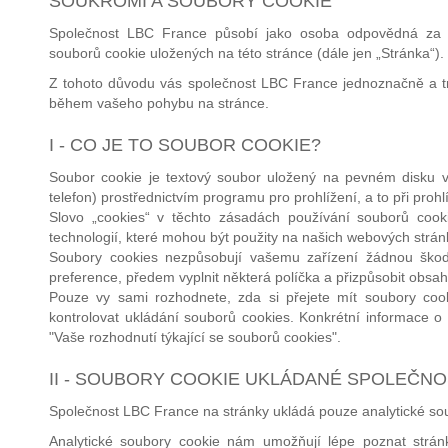
SOUKROMÍ A SOUBORY COOKIE
Společnost LBC France působí jako osoba odpovědná za zp
souborů cookie uložených na této stránce (dále jen „Stránka“).
Z tohoto důvodu vás společnost LBC France jednoznačně a t
během vašeho pohybu na stránce.
I - CO JE TO SOUBOR COOKIE?
Soubor cookie je textový soubor uložený na pevném disku va
telefon) prostřednictvím programu pro prohlížení, a to při prohl
Slovo „cookies“ v těchto zásadách používání souborů cook
technologií, které mohou být použity na našich webových stránk
Soubory cookies nezpůsobují vašemu zařízení žádnou škodu
preference, předem vyplnit některá políčka a přizpůsobit obsah
Pouze vy sami rozhodnete, zda si přejete mít soubory co
kontrolovat ukládání souborů cookies. Konkrétní informace o 
"Vaše rozhodnutí týkající se souborů cookies".
II - SOUBORY COOKIE UKLÁDANÉ SPOLEČNOS
Společnost LBC France na stránky ukládá pouze analytické so
Analytické soubory cookie nám umožňují lépe poznat stránky