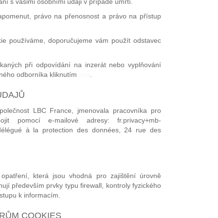
ní s vašimi osobními údaji v případě úmrtí.
apomenut, právo na přenosnost a právo na přístup
cookie používáme, doporučujeme vám použít odstavec
ískaných při odpovídání na inzerát nebo vyplňování
šného odborníka kliknutím
zde
.
ÚDAJŮ
společnost LBC France, jmenovala pracovníka pro
 pomocí e-mailové adresy: fr.privacy+mb-
délégué à la protection des données, 24 rue des
patření, která jsou vhodná pro zajištění úrovně
jí především prvky typu firewall, kontroly fyzického
ístupu k informacím.
ORŮM COOKIES