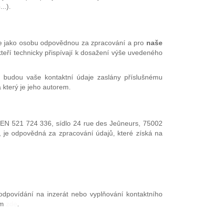
..).
e jako osobu odpovědnou za zpracování a pro
naše
teří technicky přispívají k dosažení výše uvedeného
ř, budou vaše kontaktní údaje zaslány příslušnému
 který je jeho autorem.
EN 521 724 336, sídlo 24 rue des Jeûneurs, 75002
el, je odpovědná za zpracování údajů, které získá na
odpovídání na inzerát nebo vyplňování kontaktního
ím
zde
.