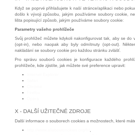
Když se poprvé přihlašujete k naší stránce/aplikaci nebo pok
došlo k vývoji způsobu, jakým používáme soubory cookie, neb
lišta popisující způsob, jakým používáme soubory cookie:
Parametry vašeho prohlížeče
Svůj prohlížeč můžete kdykoli nakonfigurovat tak, aby se do
(opt-in), nebo naopak aby byly odmítnuty (opt-out). Někte
nakládání se soubory cookie pro každou stránku zvlášť.
Pro správu souborů cookies je konfigurace každého prohlí
prohlížeče, kde zjistíte, jak můžete své preference upravit:
Internet Explorer
Safari
Chrome
Firefox
Opera
X - DALŠÍ UŽITEČNÉ ZDROJE
Další informace o souborech cookies a možnostech, které máte v
http://www.allaboutcookies.org/fr/
,