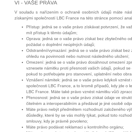
VI - VAŠE PRÁVA
V souladu s nařízením o ochraně osobních údajů máte násled
získanými společností LBC France na této stránce pomocí anal
Přístup: jedná se o vaše právo získávat potvrzení, že v
mít přístup k těmto údajům;
Oprava: jedná se o vaše právo získat bez zbytečného o
požádat o doplnění neúplných údajů;
Odstranění/vymazání: jedná se o vaše právo získat bez
ohledu na povinnosti nebo nutnost následného uložení;
Omezení: jedná se o vaše právo dosáhnout omezení zpr
vznesete námitku proti přesnosti vašich údajů, pokud se
pokud to potřebujete pro stanovení, uplatnění nebo obra
Vznášení námitek: jedná se o vaše právo kdykoli vznést 
společnosti LBC France, a to kromě případů, kdy jde o l
LBC France. Máte také právo vznést námitku vůči zprac
Přenosnost: jedná se o vaše právo získat údaje ve stru
čitelném a interoperabilním a předávat je jiné osobě od
Máte právo nebýt předmětem rozhodnutí založeného vý
důsledky, které by se vás mohly týkat, pokud toto rozho
smlouvy, kdy je právně povoleno;
Máte právo podávat reklamaci u kontrolního orgánu;