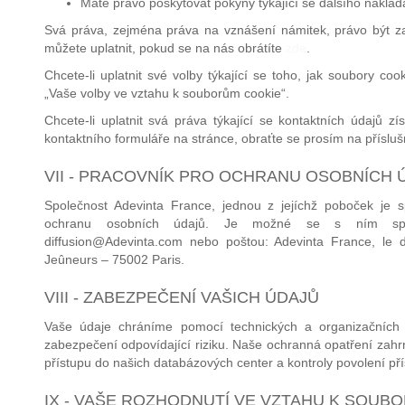
Máte právo poskytovat pokyny týkající se dalšího nakládá
Svá práva, zejména práva na vznášení námitek, právo být z
můžete uplatnit, pokud se na nás obrátíte
zde
.
Chcete-li uplatnit své volby týkající se toho, jak soubory 
„Vaše volby ve vztahu k souborům cookie“.
Chcete-li uplatnit svá práva týkající se kontaktních údajů z
kontaktního formuláře na stránce, obraťte se prosím na příslu
VII - PRACOVNÍK PRO OCHRANU OSOBNÍCH 
Společnost Adevinta France, jednou z jejíchž poboček je 
ochranu osobních údajů. Je možné se s ním spojit
diffusion@Adevinta.com nebo poštou: Adevinta France, le 
Jeûneurs – 75002 Paris.
VIII - ZABEZPEČENÍ VAŠICH ÚDAJŮ
Vaše údaje chráníme pomocí technických a organizačních o
zabezpečení odpovídající riziku. Naše ochranná opatření zahrnu
přístupu do našich databázových center a kontroly povolení př
IX - VAŠE ROZHODNUTÍ VE VZTAHU K SOUB