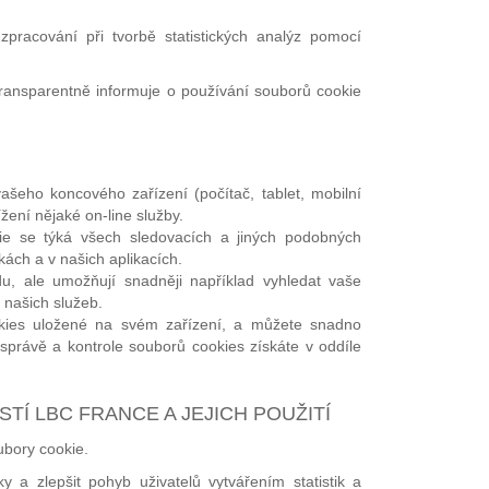
racování při tvorbě statistických analýz pomocí
ransparentně informuje o používání souborů cookie
šeho koncového zařízení (počítač, tablet, mobilní
ížení nějaké on-line služby.
ie se týká všech sledovacích a jiných podobných
ách a v našich aplikacích.
, ale umožňují snadněji například vyhledat vaše
 našich služeb.
okies uložené na svém zařízení, a můžete snadno
správě a kontrole souborů cookies získáte v oddíle
TÍ LBC FRANCE A JEJICH POUŽITÍ
ubory cookie.
 a zlepšit pohyb uživatelů vytvářením statistik a