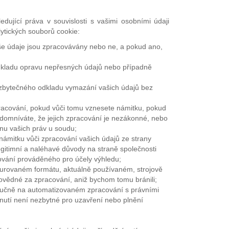
ující práva v souvislosti s vašimi osobními údaji
ytických souborů cookie:
aše údaje jsou zpracovávány nebo ne, a pokud ano,
dkladu opravu nepřesných údajů nebo případně
 zbytečného odkladu vymazání vašich údajů bez
acování, pokud vůči tomu vznesete námitku, pokud
 domníváte, že jejich zpracování je nezákonné, nebo
nu vašich práv u soudu;
námitku vůči zpracování vašich údajů ze strany
egitimní a naléhavé důvody na straně společnosti
ování prováděného pro účely výhledu;
kturovaném formátu, aktuálně používaném, strojově
povědné za zpracování, aniž bychom tomu bránili;
lučně na automatizovaném zpracování s právními
dnutí není nezbytné pro uzavření nebo plnění