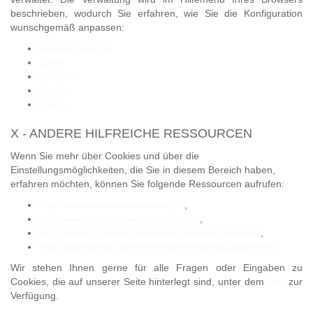
beschrieben, wodurch Sie erfahren, wie Sie die Konfiguration
wunschgemäß anpassen:
Internet Explorer
Safari
Chrome
Firefox
Opera
X - ANDERE HILFREICHE RESSOURCEN
Wenn Sie mehr über Cookies und über die
Einstellungsmöglichkeiten, die Sie in diesem Bereich haben,
erfahren möchten, können Sie folgende Ressourcen aufrufen:
http://www.allaboutcookies.org/fr/
,
http://www.youronlinechoices.com/fr/
,
http://www.cnil.fr/vos-droits/vos-traces/les-cookies/
,
http://www.google.com/intl/fr/policies/privacy/partners/
Wir stehen Ihnen gerne für alle Fragen oder Eingaben zu
Cookies, die auf unserer Seite hinterlegt sind, unter dem
Link
zur
Verfügung.