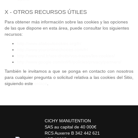
X - OTROS RECURSOS ÚTILES
Para obtener más información sobre las cookies y las opciones
de las que dispone en esta área, puede consultar los siguientes
recursos:
http://www.allaboutcookies.org/fr/
http://www.youronlinechoices.com/fr/
http://www.cnil.fr/vos-droits/vos-traces/les-cookies/
http://www.google.com/intl/fr/policies/privacy/partners/
También le invitamos a que se ponga en contacto con nosotros
para cualquier pregunta o solicitud relativa a las cookies del Sitio,
siguiendo este
enlace
.
CICHY MANUTENTION
SAS au capital de 40 000€
RCS Auxerre B 342 442 621