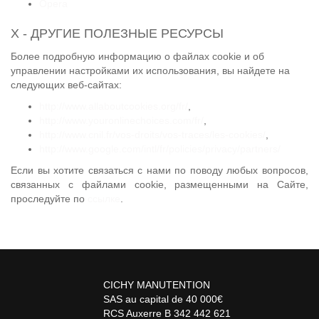
Opera
X - ДРУГИЕ ПОЛЕЗНЫЕ РЕСУРСЫ
Более подробную информацию о файлах cookie и об
управлении настройками их использования, вы найдете на
следующих веб-сайтах:
http://www.allaboutcookies.org/fr/
,
http://www.youronlinechoices.com/fr/
,
http://www.cnil.fr/vos-droits/vos-traces/les-cookies/
,
http://www.google.com/intl/fr/policies/privacy/partners/
Если вы хотите связаться с нами по поводу любых вопросов,
связанных с файлами cookie, размещенными на Сайте,
проследуйте по
ссылке
.
CICHY MANUTENTION
SAS au capital de 40 000€
RCS Auxerre B 342 442 621