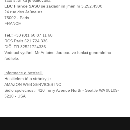
Tato stránka je editována:
LBC France SASU
se základním jměním 3.252.490€
24 rue des Jeûneurs
75002 - Paris
FRANCE
Tel.:
+33 (0)1 60 87 11 60
RCS Paris 521 724 336
DIČ: FR 32521724336
Vedoucí vydání: Mr Antoine Jouteau ve funkci generálního
ředitele.
Informace o hostiteli:
Hostitelem této stránky je:
AMAZON WEB SERVICES INC
Sídlo společnosti: 410 Terry Avenue North - Seattle WA 98109-
5210 - USA