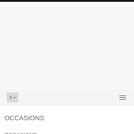
€
Toggl
naviga
OCCASIONS