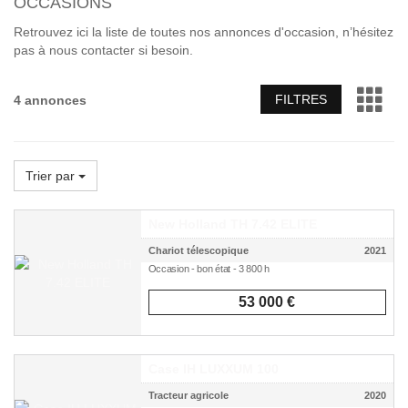
OCCASIONS
Retrouvez ici la liste de toutes nos annonces d'occasion, n’hésitez
pas à nous contacter si besoin.
FILTRES
4 annonces
Trier par
New Holland TH 7.42 ELITE
Chariot télescopique
2021
Occasion - bon état - 3 800 h
53 000 €
Case IH LUXXUM 100
Tracteur agricole
2020